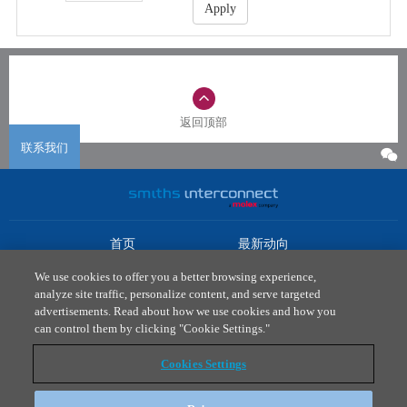
Apply
返回顶部
联系我们
首页
最新动向
市场
下载中心
We use cookies to offer you a better browsing experience,
产品
联系我们
analyze site traffic, personalize content, and serve targeted
advertisements. Read about how we use cookies and how you
法律政策
can control them by clicking "Cookie Settings."
隐私政策
Cookies Settings
T: 0512 6273 1077
asiainfo@smithsconnectors.com