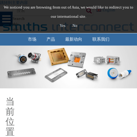
跳转到主要内容
We noticed you are browsing from out of Asia, we would like to redirect you to
English
our international site.
Search
this
Yes
No
site
市场
产品
最新动向
联系我们
当
前
位
置