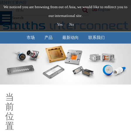
跳转到主要内容
We noticed you are browsing from out of Asia, we would like to redirect you to
English
our international site.
Search
this
Yes
No
site
市场
产品
最新动向
联系我们
当
前
位
置