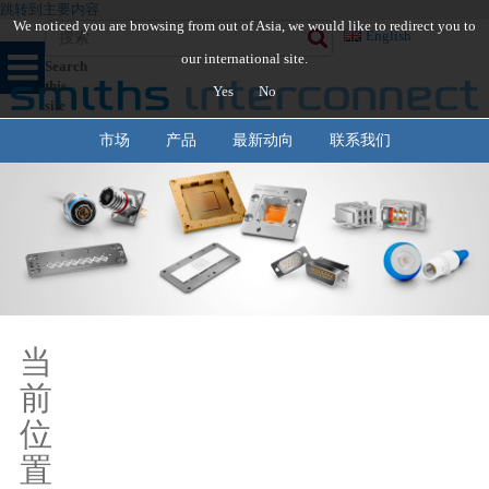
跳转到主要内容
We noticed you are browsing from out of Asia, we would like to redirect you to
English
our international site.
Search
this
Yes
No
site
市场
产品
最新动向
联系我们
当
前
位
置