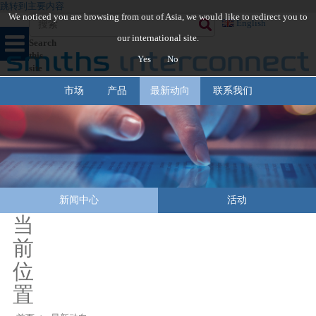
跳转到主要内容
We noticed you are browsing from out of Asia, we would like to redirect you to
English
our international site.
Search
this
Yes
No
site
市场
产品
最新动向
联系我们
新闻中心
活动
当
前
位
置