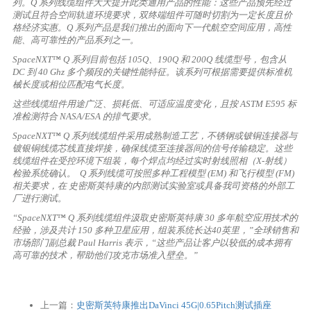
列。Q 系列线缆组件大大提升此类通用产品的性能：这些产品预先经过
测试且符合空间轨道环境要求，双终端组件可随时切割为一定长度且价
格经济实惠。Q 系列产品是我们推出的面向下一代航空空间应用，高性
能、高可靠性的产品系列之一。
SpaceNXT™ Q 系列目前包括 105Q、190Q 和 200Q 线缆型号，包含从
DC 到 40 Ghz 多个频段的关键性能特征。该系列可根据需要提供标准机
械长度或相位匹配电气长度。
这些线缆组件用途广泛、损耗低、可适应温度变化，且按 ASTM E595 标
准检测符合 NASA/ESA 的排气要求。
SpaceNXT™ Q 系列线缆组件采用成熟制造工艺，不锈钢或铍铜连接器与
镀银铜线缆芯线直接焊接，确保线缆至连接器间的信号传输稳定。这些
线缆组件在受控环境下组装，每个焊点均经过实时射线照相（X-射线）
检验系统确认。 Q 系列线缆可按照多种工程模型 (EM) 和飞行模型 (FM)
相关要求，在 史密斯英特康的内部测试实验室或具备我司资格的外部工
厂进行测试。
“SpaceNXT™ Q 系列线缆组件汲取史密斯英特康 30 多年航空应用技术的
经验，涉及共计 150 多种卫星应用，组装系统长达40英里，”全球销售和
市场部门副总裁 Paul Harris 表示，“这些产品让客户以较低的成本拥有
高可靠的技术，帮助他们攻克市场准入壁垒。”
上一篇：
史密斯英特康推出DaVinci 45G|0.65Pitch测试插座