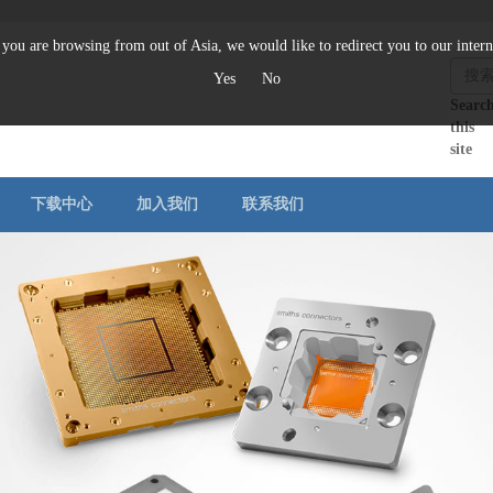
you are browsing from out of Asia, we would like to redirect you to our interna
Yes
No
Searc
this
site
下载中心
加入我们
联系我们
案例分析
公司地址
铁氧体系列
滤波器
射
手册下载
与我们联系
同轴式铁氧体器件
腔体滤波器
温
代理商库存查询
芯片级铁氧体器件
陶瓷滤波器
固
波导铁氧体器件
分立式滤波器
电
无线滤波器
负
，以及WEEE
可调谐式滤波器
波导滤波器