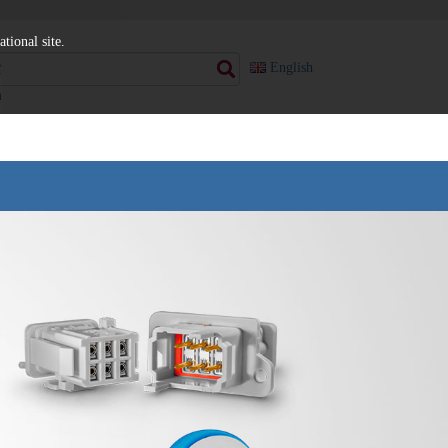
tional site.
English
h
频元器件
半导体测试
度补偿衰减器
老化测试插座
定衰减器
封装测试插座
阻器
WLCSP探针头
载