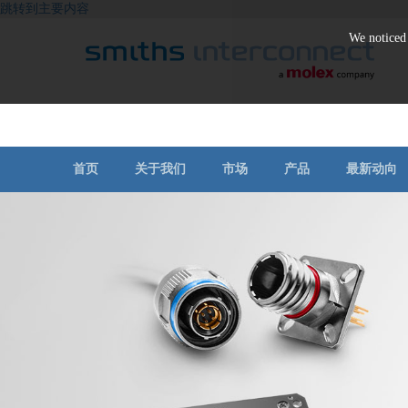
跳转到主要内容
We noticed 
首页
关于我们
市场
产品
最新动向
公司简介
商用航空
新闻中心
连接器
线缆组件
我们的技术品牌
工业
活动
圆形连接器
ASR精密系列射频线缆组
企业责任
企业文化
医疗
件
EMI/EMP滤波器
核心价值
资质认证
质量认证
石油和天然气
Lab-Flex AF 航空系列射频
光纤连接器
线缆组件
EHS政策
销售条款
铁路
重载连接器
Lab-Flex 柔性系列射频线
REACH、ROHS
半导体测试
大功率连接器
缆组件
航空航天
高速铜质连接器
Lab-Flex S 超柔系列射频线
缆组件
军用/航空航天标准连接器
通讯