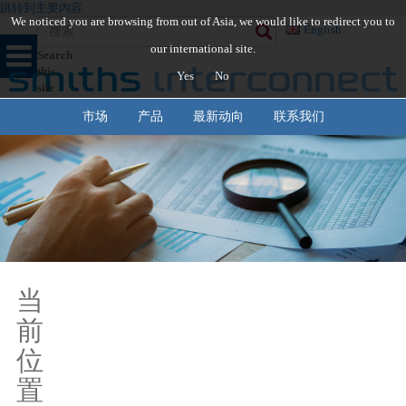
跳转到主要内容
We noticed you are browsing from out of Asia, we would like to redirect you to
English
our international site.
Search
this
Yes
No
site
市场
产品
最新动向
联系我们
当
前
位
置