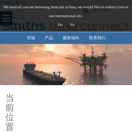
跳转到主要内容
We noticed you are browsing from out of Asia, we would like to redirect you to
English
our international site.
Search
this
Yes
No
site
市场
产品
最新动向
联系我们
当
前
位
置