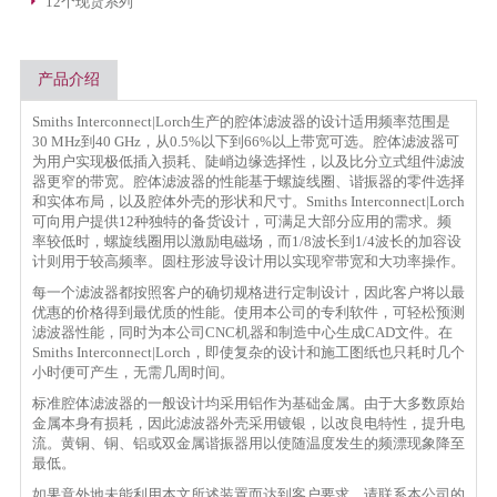
12个现货系列
产品介绍
Smiths Interconnect|Lorch生产的腔体滤波器的设计适用频率范围是
30 MHz到40 GHz，从0.5%以下到66%以上带宽可选。腔体滤波器可
为用户实现极低插入损耗、陡峭边缘选择性，以及比分立式组件滤波
器更窄的带宽。腔体滤波器的性能基于螺旋线圈、谐振器的零件选择
和实体布局，以及腔体外壳的形状和尺寸。Smiths Interconnect|Lorch
可向用户提供12种独特的备货设计，可满足大部分应用的需求。频
率较低时，螺旋线圈用以激励电磁场，而1/8波长到1/4波长的加容设
计则用于较高频率。圆柱形波导设计用以实现窄带宽和大功率操作。
每一个滤波器都按照客户的确切规格进行定制设计，因此客户将以最
优惠的价格得到最优质的性能。使用本公司的专利软件，可轻松预测
滤波器性能，同时为本公司CNC机器和制造中心生成CAD文件。在
Smiths Interconnect|Lorch，即使复杂的设计和施工图纸也只耗时几个
小时便可产生，无需几周时间。
标准腔体滤波器的一般设计均采用铝作为基础金属。由于大多数原始
金属本身有损耗，因此滤波器外壳采用镀银，以改良电特性，提升电
流。黄铜、铜、铝或双金属谐振器用以使随温度发生的频漂现象降至
最低。
如果意外地未能利用本文所述装置而达到客户要求，请联系本公司的