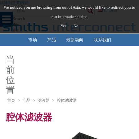
跳转到主要内容
We noticed you are browsing from out of Asia, we would like to redirect you to
English
our international site.
Search
this
Yes
No
site
市场
产品
最新动向
联系我们
当
前
位
置
首页
>
产品
>
滤波器
>
腔体滤波器
腔体滤波器